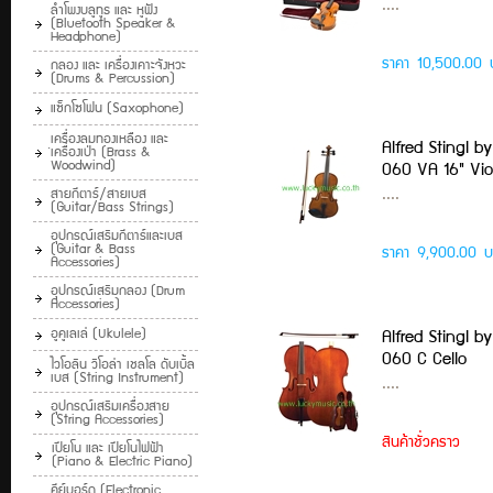
....
ลำโพงบลูทูธ และ หูฟัง
(Bluetooth Speaker &
Headphone)
ราคา 10,500.00 
กลอง และ เครื่องเคาะจังหวะ
(Drums & Percussion)
แซ็กโซโฟน (Saxophone)
ฺเครื่องลมทองเหลือง และ
Alfred Stingl b
เครื่องเป่า (Brass &
Woodwind)
060 VA 16" Vio
....
สายกีตาร์/สายเบส
(Guitar/Bass Strings)
อุปกรณ์เสริมกีตาร์และเบส
(Guitar & Bass
ราคา 9,900.00 บ
Accessories)
อุปกรณ์เสริมกลอง (Drum
Accessories)
อูคูเลเล่ (Ukulele)
Alfred Stingl b
060 C Cello
ไวโอลิน วิโอล่า เชลโล ดับเบิ้ล
เบส (String Instrument)
....
อุปกรณ์เสริมเครื่องสาย
(String Accessories)
สินค้าชั่วคราว
เปียโน และ เปียโนไฟฟ้า
(Piano & Electric Piano)
คีย์บอร์ด (Electronic