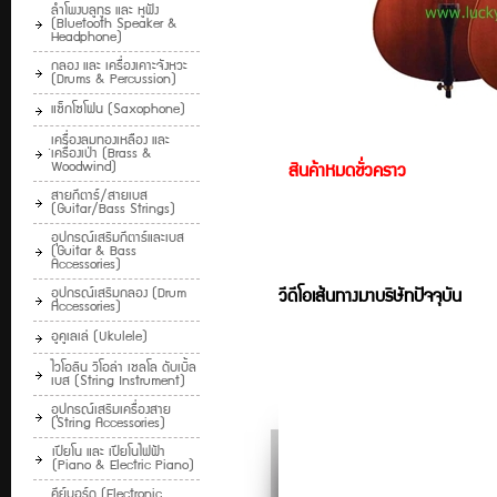
ลำโพงบลูทูธ และ หูฟัง
(Bluetooth Speaker &
Headphone)
กลอง และ เครื่องเคาะจังหวะ
(Drums & Percussion)
แซ็กโซโฟน (Saxophone)
ฺเครื่องลมทองเหลือง และ
เครื่องเป่า (Brass &
Woodwind)
สินค้าหมดชั่วคราว
สายกีตาร์/สายเบส
(Guitar/Bass Strings)
อุปกรณ์เสริมกีตาร์และเบส
(Guitar & Bass
Accessories)
อุปกรณ์เสริมกลอง (Drum
วีดีโอเส้นทางมาบริษัทปัจจุบัน
Accessories)
อูคูเลเล่ (Ukulele)
ไวโอลิน วิโอล่า เชลโล ดับเบิ้ล
เบส (String Instrument)
อุปกรณ์เสริมเครื่องสาย
(String Accessories)
เปียโน และ เปียโนไฟฟ้า
(Piano & Electric Piano)
คีย์บอร์ด (Electronic