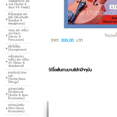
เอฟเฟคกีตาร์ และ
เบส (Guitar &
Bass FX Pedal)
ลำโพงบลูทูธ และ
หูฟัง (Bluetooth
Speaker &
Headphone)
กลอง และ เครื่อง
เคาะจังหวะ
จำนวนทั
(Drums &
Percussion)
ราคา
บาท
200.00
แซ็กโซโฟน
(Saxophone)
ฺเครื่องลมทอง
เหลือง และ เครื่อง
เป่า (Brass &
Woodwind)
วีดีโอเส้นทางมาบริษัทปัจจุบัน
สายกีตาร์/สาย
เบส
(Guitar/Bass
Strings)
อุปกรณ์เสริม
กีตาร์และเบส
(Guitar & Bass
Accessories)
อุปกรณ์เสริม
กลอง (Drum
Accessories)